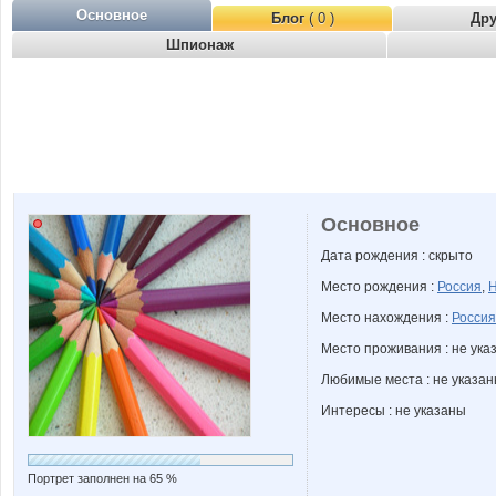
Основное
Блог
( 0 )
Др
Шпионаж
Основное
Дата рождения : скрыто
Место рождения :
Россия
,
Н
Место нахождения :
Россия
Место проживания : не ука
Любимые места : не указа
Интересы : не указаны
Портрет заполнен на 65 %