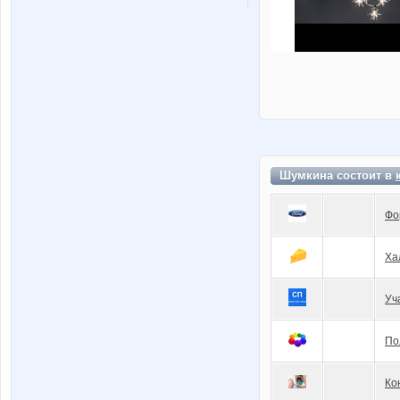
Шумкина состоит в
Фо
Ха
Уч
По
Ко