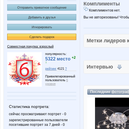
Комплименты
Отправить приватное сообщение
Комплиментов нет.
Вы не авторизованы! Чтоб
Добавить в друзья
Игнорировать
Сделать подарок
Метки лидеров
Совместная покупка: взрослый
популярность:
+2
5322 место
↑
Интервью
рейтинг
4121
?
Привилегированный
пользователь
6
уровня
Последние
фотогра
Статистика портрета:
сейчас просматривают портрет - 0
зарегистрированные пользователи
посетившие портрет за 7 дней - 0